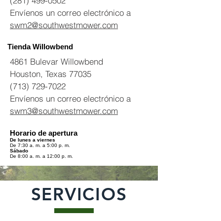
(281) 499-0502
Envíenos un correo electrónico a
swm2@southwestmower.com
Tienda Willowbend
4861 Bulevar Willowbend
Houston, Texas 77035
(713) 729-7022
Envíenos un correo electrónico a
swm3@southwestmower.com
Horario de apertura
De lunes a viernes
De 7:30 a. m. a 5:00 p. m.
Sábado
De 8:00 a. m. a 12:00 p. m.
SERVICIOS